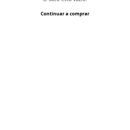
Quantidade
:
1
Continuar a comprar
VIEIRA DE
Quantidade
:
1
UNOAKED
Quantidade
:
1
VIEIRA DE
Quantidade
:
1